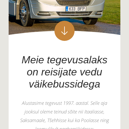
Meie tegevusalaks
on reisijate vedu
väikebussidega
Alustasime tegevust 1997. aastal. Selle aja
jooksul oleme teinud sõite nii Itaaliasse,
Saksamaale, Tšehhisse kui ka Poolasse ning
loomulikult naaberriikidesse: