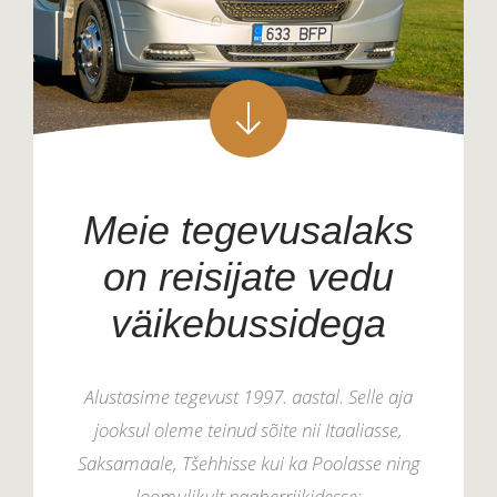
Meie tegevusalaks
on reisijate vedu
väikebussidega
Alustasime tegevust 1997. aastal. Selle aja
jooksul oleme teinud sõite nii Itaaliasse,
Saksamaale, Tšehhisse kui ka Poolasse ning
loomulikult naaberriikidesse: